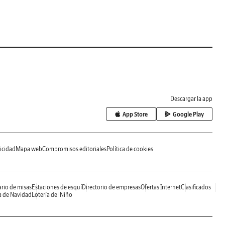
Descargar la app
App Store
Google Play
icidad
Mapa web
Compromisos editoriales
Política de cookies
rio de misas
Estaciones de esquí
Directorio de empresas
Ofertas Internet
Clasificados
a de Navidad
Lotería del Niño