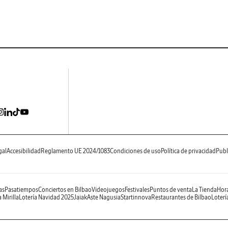
gal
Accesibilidad
Reglamento UE 2024/1083
Condiciones de uso
Política de privacidad
Publ
as
Pasatiempos
Conciertos en Bilbao
Videojuegos
Festivales
Puntos de venta
La Tienda
Hora
 Mirilla
Lotería Navidad 2025
Jaiak
Aste Nagusia
Startinnova
Restaurantes de Bilbao
Loterí