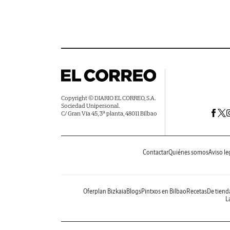
Copyright © DIARIO EL CORREO, S.A.
Sociedad Unipersonal.
C/ Gran Vía 45, 3ª planta, 48011 Bilbao
Contactar
Quiénes somos
Aviso le
Oferplan Bizkaia
Blogs
Pintxos en Bilbao
Recetas
De tiend
La