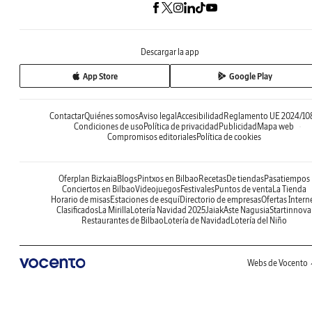
Descargar la app
App Store
Google Play
Contactar
Quiénes somos
Aviso legal
Accesibilidad
Reglamento UE 2024/10
Condiciones de uso
Política de privacidad
Publicidad
Mapa web
Compromisos editoriales
Política de cookies
Oferplan Bizkaia
Blogs
Pintxos en Bilbao
Recetas
De tiendas
Pasatiempos
Conciertos en Bilbao
Videojuegos
Festivales
Puntos de venta
La Tienda
Horario de misas
Estaciones de esquí
Directorio de empresas
Ofertas Intern
Clasificados
La Mirilla
Lotería Navidad 2025
Jaiak
Aste Nagusia
Startinnova
Restaurantes de Bilbao
Lotería de Navidad
Lotería del Niño
Webs de Vocento