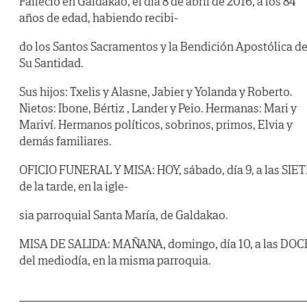
Falleció en Galdakao, el día 8 de abril de 2016, a los 84
años de edad, habiendo recibi-
do los Santos Sacramentos y la Bendición Apostólica d
Su Santidad.
Sus hijos: Txelis y Alasne, Jabier y Yolanda y Roberto.
Nietos: Ibone, Bértiz , Lander y Peio. Hermanas: Mari y
Mariví. Hermanos políticos, sobrinos, primos, Elvia y
demás familiares.
OFICIO FUNERAL Y MISA: HOY, sábado, día 9, a las SIE
de la tarde, en la igle-
sia parroquial Santa María, de Galdakao.
MISA DE SALIDA: MAÑANA, domingo, día 10, a las DOC
del mediodía, en la misma parroquia.