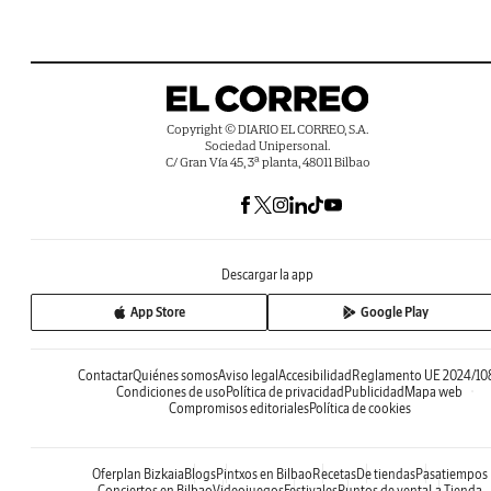
Copyright © DIARIO EL CORREO, S.A.
Sociedad Unipersonal.
C/ Gran Vía 45, 3ª planta, 48011 Bilbao
Descargar la app
App Store
Google Play
Contactar
Quiénes somos
Aviso legal
Accesibilidad
Reglamento UE 2024/10
Condiciones de uso
Política de privacidad
Publicidad
Mapa web
Compromisos editoriales
Política de cookies
Oferplan Bizkaia
Blogs
Pintxos en Bilbao
Recetas
De tiendas
Pasatiempos
Conciertos en Bilbao
Videojuegos
Festivales
Puntos de venta
La Tienda