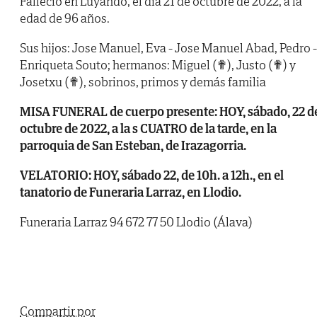
Falleció en Luyando, el día 21 de octubre de 2022, a la
edad de 96 años.
Sus hijos: Jose Manuel, Eva - Jose Manuel Abad, Pedro -
Enriqueta Souto; hermanos: Miguel (✟), Justo (✟) y
Josetxu (✟), sobrinos, primos y demás familia
MISA FUNERAL de cuerpo presente: HOY, sábado, 22 d
octubre de 2022, a la s CUATRO de la tarde, en la
parroquia de San Esteban, de Irazagorria.
VELATORIO: HOY, sábado 22, de 10h. a 12h., en el
tanatorio de Funeraria Larraz, en Llodio.
Funeraria Larraz 94 672 77 50 Llodio (Álava)
Compartir por