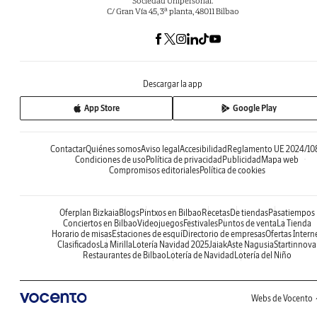
Sociedad Unipersonal.
C/ Gran Vía 45, 3ª planta, 48011 Bilbao
Descargar la app
App Store
Google Play
Contactar
Quiénes somos
Aviso legal
Accesibilidad
Reglamento UE 2024/10
Condiciones de uso
Política de privacidad
Publicidad
Mapa web
Compromisos editoriales
Política de cookies
Oferplan Bizkaia
Blogs
Pintxos en Bilbao
Recetas
De tiendas
Pasatiempos
Conciertos en Bilbao
Videojuegos
Festivales
Puntos de venta
La Tienda
Horario de misas
Estaciones de esquí
Directorio de empresas
Ofertas Intern
Clasificados
La Mirilla
Lotería Navidad 2025
Jaiak
Aste Nagusia
Startinnova
Restaurantes de Bilbao
Lotería de Navidad
Lotería del Niño
Webs de Vocento