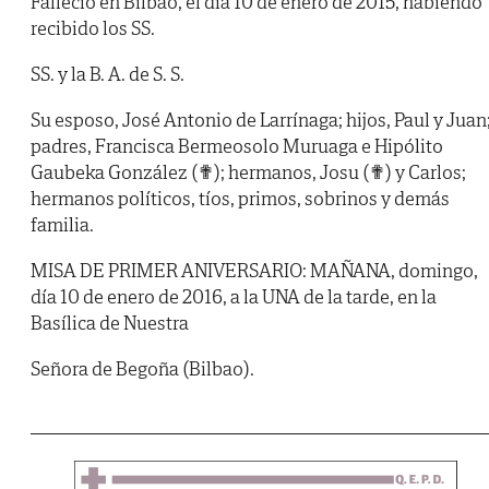
Falleció en Bilbao, el día 10 de enero de 2015, habiendo
recibido los SS.
SS. y la B. A. de S. S.
Su esposo, José Antonio de Larrínaga; hijos, Paul y Juan
padres, Francisca Bermeosolo Muruaga e Hipólito
Gaubeka González (✟); hermanos, Josu (✟) y Carlos;
hermanos políticos, tíos, primos, sobrinos y demás
familia.
MISA DE PRIMER ANIVERSARIO: MAÑANA, domingo,
día 10 de enero de 2016, a la UNA de la tarde, en la
Basílica de Nuestra
Señora de Begoña (Bilbao).