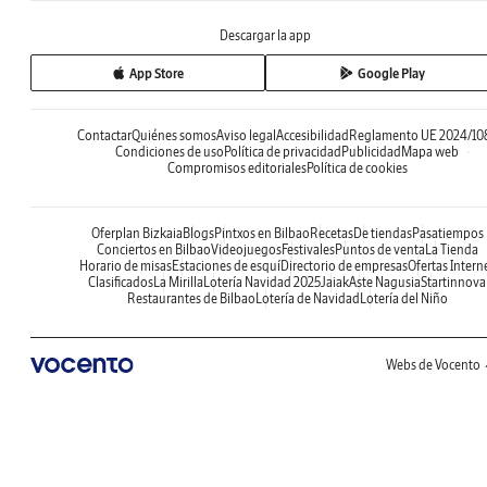
Descargar la app
App Store
Google Play
Contactar
Quiénes somos
Aviso legal
Accesibilidad
Reglamento UE 2024/10
Condiciones de uso
Política de privacidad
Publicidad
Mapa web
Compromisos editoriales
Política de cookies
Oferplan Bizkaia
Blogs
Pintxos en Bilbao
Recetas
De tiendas
Pasatiempos
Conciertos en Bilbao
Videojuegos
Festivales
Puntos de venta
La Tienda
Horario de misas
Estaciones de esquí
Directorio de empresas
Ofertas Intern
Clasificados
La Mirilla
Lotería Navidad 2025
Jaiak
Aste Nagusia
Startinnova
Restaurantes de Bilbao
Lotería de Navidad
Lotería del Niño
Webs de Vocento