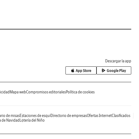
Descargar la app
App Store
Google Play
icidad
Mapa web
Compromisos editoriales
Política de cookies
rio de misas
Estaciones de esquí
Directorio de empresas
Ofertas Internet
Clasificados
a de Navidad
Lotería del Niño