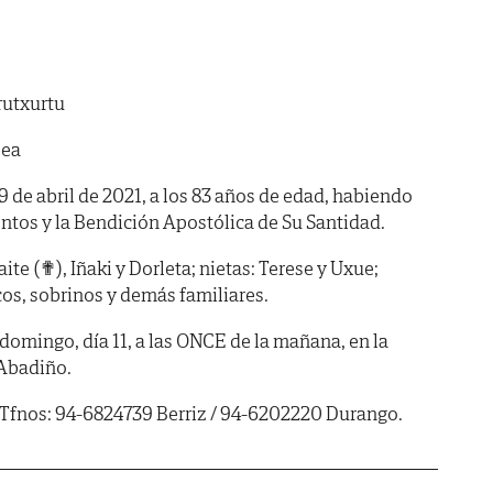
rutxurtu
bea
 9 de abril de 2021, a los 83 años de edad, habiendo
ntos y la Bendición Apostólica de Su Santidad.
ite (✟), Iñaki y Dorleta; nietas: Terese y Uxue;
os, sobrinos y demás familiares.
ingo, día 11, a las ONCE de la mañana, en la
 Abadiño.
 Tfnos: 94-6824739 Berriz / 94-6202220 Durango.