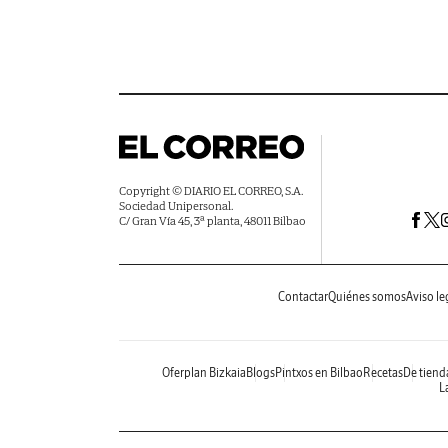
Copyright © DIARIO EL CORREO, S.A.
Sociedad Unipersonal.
C/ Gran Vía 45, 3ª planta, 48011 Bilbao
Contactar
Quiénes somos
Aviso le
Oferplan Bizkaia
Blogs
Pintxos en Bilbao
Recetas
De tiend
La