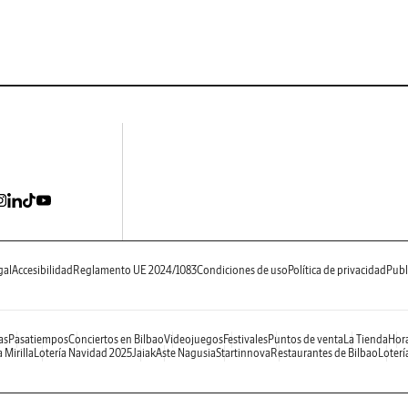
gal
Accesibilidad
Reglamento UE 2024/1083
Condiciones de uso
Política de privacidad
Publ
as
Pasatiempos
Conciertos en Bilbao
Videojuegos
Festivales
Puntos de venta
La Tienda
Hora
 Mirilla
Lotería Navidad 2025
Jaiak
Aste Nagusia
Startinnova
Restaurantes de Bilbao
Loterí