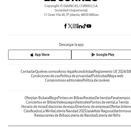
Copyright © DIARIO EL CORREO, S.A.
Sociedad Unipersonal.
C/ Gran Vía 45, 3ª planta, 48011 Bilbao
Descargar la app
App Store
Google Play
Contactar
Quiénes somos
Aviso legal
Accesibilidad
Reglamento UE 2024/10
Condiciones de uso
Política de privacidad
Publicidad
Mapa web
Compromisos editoriales
Política de cookies
Oferplan Bizkaia
Blogs
Pintxos en Bilbao
Recetas
De tiendas
Pasatiempos
Conciertos en Bilbao
Videojuegos
Festivales
Puntos de venta
La Tienda
Horario de misas
Estaciones de esquí
Directorio de empresas
Ofertas Intern
Clasificados
La Mirilla
Lotería Navidad 2025
Jaiak
Aste Nagusia
Startinnova
Restaurantes de Bilbao
Lotería de Navidad
Lotería del Niño