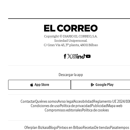
Copyright © DIARIO EL CORREO, S.A.
Sociedad Unipersonal.
C/ Gran Vía 45, 3ª planta, 48011 Bilbao
Descargar la app
App Store
Google Play
Contactar
Quiénes somos
Aviso legal
Accesibilidad
Reglamento UE 2024/10
Condiciones de uso
Política de privacidad
Publicidad
Mapa web
Compromisos editoriales
Política de cookies
Oferplan Bizkaia
Blogs
Pintxos en Bilbao
Recetas
De tiendas
Pasatiempos