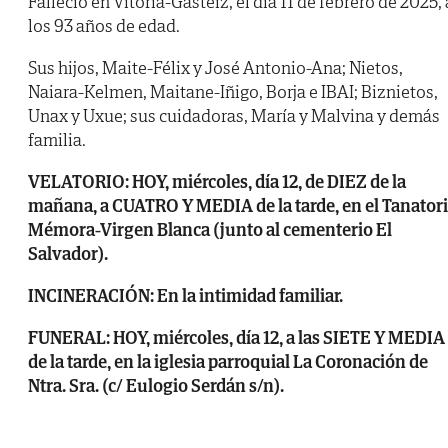
Falleció en Vitoria-Gasteiz, el día 11 de febrero de 2025, 
los 93 años de edad.
Sus hijos, Maite-Félix y José Antonio-Ana; Nietos,
Naiara-Kelmen, Maitane-Iñigo, Borja e IBAI; Biznietos,
Unax y Uxue; sus cuidadoras, María y Malvina y demás
familia.
VELATORIO: HOY, miércoles, día 12, de DIEZ de la
mañana, a CUATRO Y MEDIA de la tarde, en el Tanator
Mémora-Virgen Blanca (junto al cementerio El
Salvador).
INCINERACIÓN: En la intimidad familiar.
FUNERAL: HOY, miércoles, día 12, a las SIETE Y MEDIA
de la tarde, en la iglesia parroquial La Coronación de
Ntra. Sra. (c/ Eulogio Serdán s/n).