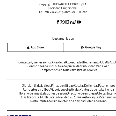
Copyright © DIARIO EL CORREO, S.A.
Sociedad Unipersonal.
C/ Gran Vía 45, 3ª planta, 48011 Bilbao
Descargar la app
App Store
Google Play
Contactar
Quiénes somos
Aviso legal
Accesibilidad
Reglamento UE 2024/10
Condiciones de uso
Política de privacidad
Publicidad
Mapa web
Compromisos editoriales
Política de cookies
Oferplan Bizkaia
Blogs
Pintxos en Bilbao
Recetas
De tiendas
Pasatiempos
Conciertos en Bilbao
Videojuegos
Festivales
Puntos de venta
La Tienda
Horario de misas
Estaciones de esquí
Directorio de empresas
Ofertas Intern
Clasificados
La Mirilla
Lotería Navidad 2025
Jaiak
Aste Nagusia
Startinnova
Restaurantes de Bilbao
Lotería de Navidad
Lotería del Niño