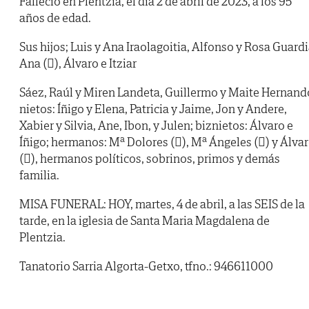
Falleció en Plentzia, el día 2 de abril de 2023, a los 95
años de edad.
Sus hijos; Luis y Ana Iraolagoitia, Alfonso y Rosa Guardi
Ana (), Álvaro e Itziar
Sáez, Raúl y Miren Landeta, Guillermo y Maite Hernand
nietos: Íñigo y Elena, Patricia y Jaime, Jon y Andere,
Xabier y Silvia, Ane, Ibon, y Julen; biznietos: Álvaro e
Íñigo; hermanos: Mª Dolores (), Mª Ángeles () y Álva
(), hermanos políticos, sobrinos, primos y demás
familia.
MISA FUNERAL: HOY, martes, 4 de abril, a las SEIS de la
tarde, en la iglesia de Santa Maria Magdalena de
Plentzia.
Tanatorio Sarria Algorta-Getxo, tfno.: 946611000