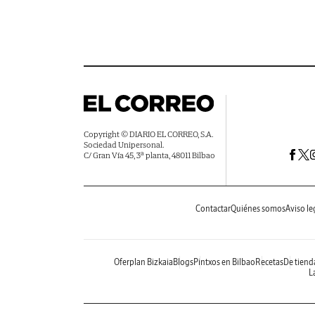
Copyright © DIARIO EL CORREO, S.A.
Sociedad Unipersonal.
C/ Gran Vía 45, 3ª planta, 48011 Bilbao
Contactar
Quiénes somos
Aviso le
Oferplan Bizkaia
Blogs
Pintxos en Bilbao
Recetas
De tiend
La