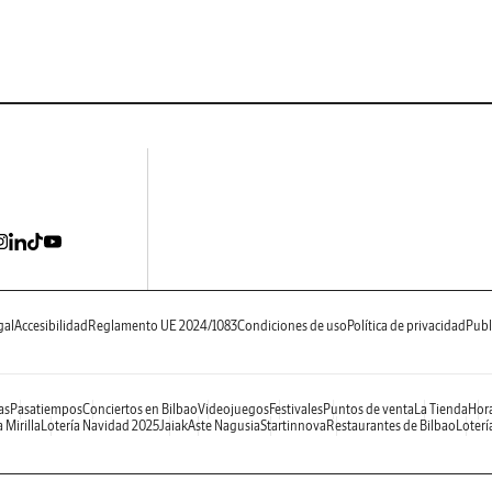
gal
Accesibilidad
Reglamento UE 2024/1083
Condiciones de uso
Política de privacidad
Publ
as
Pasatiempos
Conciertos en Bilbao
Videojuegos
Festivales
Puntos de venta
La Tienda
Hora
 Mirilla
Lotería Navidad 2025
Jaiak
Aste Nagusia
Startinnova
Restaurantes de Bilbao
Loterí