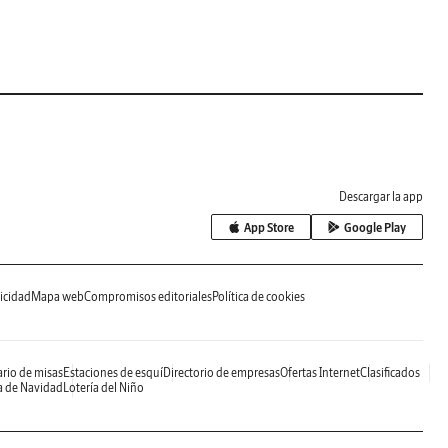
Descargar la app
App Store
Google Play
icidad
Mapa web
Compromisos editoriales
Política de cookies
rio de misas
Estaciones de esquí
Directorio de empresas
Ofertas Internet
Clasificados
a de Navidad
Lotería del Niño