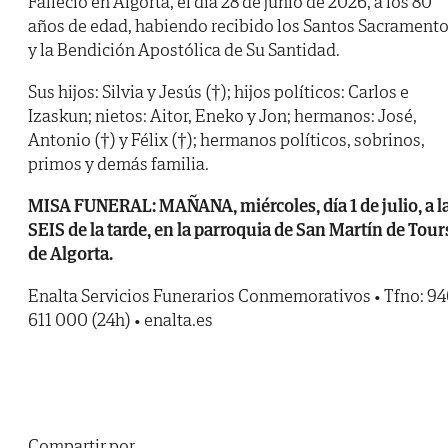
Falleció en Algorta, el día 28 de junio de 2026, a los 80
años de edad, habiendo recibido los Santos Sacrament
y la Bendición Apostólica de Su Santidad.
Sus hijos: Silvia y Jesús (†); hijos políticos: Carlos e
Izaskun; nietos: Aitor, Eneko y Jon; hermanos: José,
Antonio (†) y Félix (†); hermanos políticos, sobrinos,
primos y demás familia.
MISA FUNERAL: MAÑANA, miércoles, día 1 de julio, a l
SEIS de la tarde, en la parroquia de San Martín de Tour
de Algorta.
Enalta Servicios Funerarios Conmemorativos • Tfno: 9
611 000 (24h) • enalta.es
Compartir por