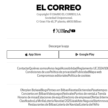
Copyright © DIARIO EL CORREO, S.A.
Sociedad Unipersonal.
C/ Gran Vía 45, 3ª planta, 48011 Bilbao
Descargar la app
App Store
Google Play
Contactar
Quiénes somos
Aviso legal
Accesibilidad
Reglamento UE 2024/10
Condiciones de uso
Política de privacidad
Publicidad
Mapa web
Compromisos editoriales
Política de cookies
Oferplan Bizkaia
Blogs
Pintxos en Bilbao
Recetas
De tiendas
Pasatiempos
Conciertos en Bilbao
Videojuegos
Festivales
Puntos de venta
La Tienda
Horario de misas
Estaciones de esquí
Directorio de empresas
Ofertas Intern
Clasificados
La Mirilla
Lotería Navidad 2025
Jaiak
Aste Nagusia
Startinnova
Restaurantes de Bilbao
Lotería de Navidad
Lotería del Niño