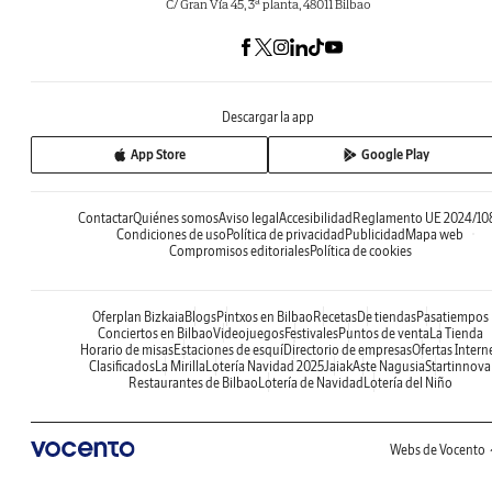
C/ Gran Vía 45, 3ª planta, 48011 Bilbao
Descargar la app
App Store
Google Play
Contactar
Quiénes somos
Aviso legal
Accesibilidad
Reglamento UE 2024/10
Condiciones de uso
Política de privacidad
Publicidad
Mapa web
Compromisos editoriales
Política de cookies
Oferplan Bizkaia
Blogs
Pintxos en Bilbao
Recetas
De tiendas
Pasatiempos
Conciertos en Bilbao
Videojuegos
Festivales
Puntos de venta
La Tienda
Horario de misas
Estaciones de esquí
Directorio de empresas
Ofertas Intern
Clasificados
La Mirilla
Lotería Navidad 2025
Jaiak
Aste Nagusia
Startinnova
Restaurantes de Bilbao
Lotería de Navidad
Lotería del Niño
Webs de Vocento