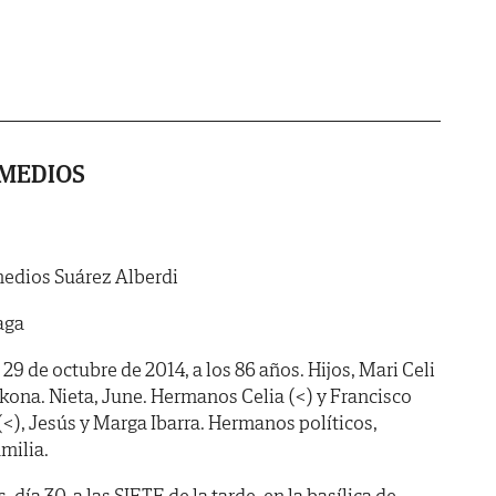
EMEDIOS
edios Suárez Alberdi
aga
 29 de octubre de 2014, a los 86 años. Hijos, Mari Celi
kona. Nieta, June. Hermanos Celia (<) y Francisco
(<), Jesús y Marga Ibarra. Hermanos políticos,
milia.
ía 30, a las SIETE de la tarde, en la basílica de