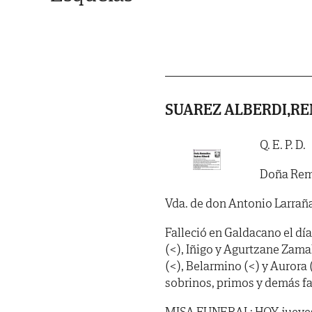
SUAREZ ALBERDI,R
Q. E. P. D.
Doña Rem
Vda. de don Antonio Larrañ
Falleció en Galdacano el día
(<), Iñigo y Agurtzane Zama
(<), Belarmino (<) y Aurora 
sobrinos, primos y demás fa
MISA FUNERAL: HOY, jueves, d