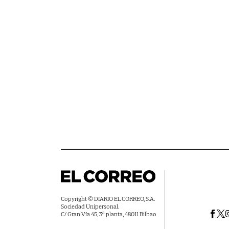
Copyright © DIARIO EL CORREO, S.A.
Sociedad Unipersonal.
C/ Gran Vía 45, 3ª planta, 48011 Bilbao