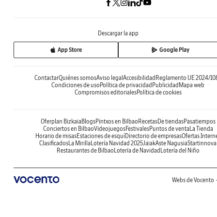
Descargar la app
App Store
Google Play
Contactar
Quiénes somos
Aviso legal
Accesibilidad
Reglamento UE 2024/10
Condiciones de uso
Política de privacidad
Publicidad
Mapa web
Compromisos editoriales
Política de cookies
Oferplan Bizkaia
Blogs
Pintxos en Bilbao
Recetas
De tiendas
Pasatiempos
Conciertos en Bilbao
Videojuegos
Festivales
Puntos de venta
La Tienda
Horario de misas
Estaciones de esquí
Directorio de empresas
Ofertas Intern
Clasificados
La Mirilla
Lotería Navidad 2025
Jaiak
Aste Nagusia
Startinnova
Restaurantes de Bilbao
Lotería de Navidad
Lotería del Niño
Webs de Vocento