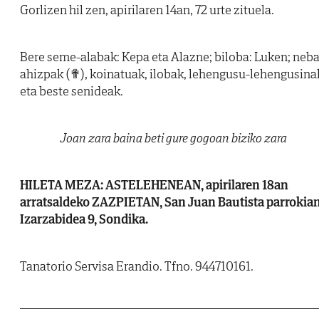
Gorlizen hil zen, apirilaren 14an, 72 urte zituela.
Bere seme-alabak: Kepa eta Alazne; biloba: Luken; neba
ahizpak (✟), koinatuak, ilobak, lehengusu-lehengusina
eta beste senideak.
Joan zara baina beti gure gogoan biziko zara
HILETA MEZA: ASTELEHENEAN, apirilaren 18an
arratsaldeko ZAZPIETAN, San Juan Bautista parrokia
Izarzabidea 9, Sondika.
Tanatorio Servisa Erandio. Tfno. 944710161.