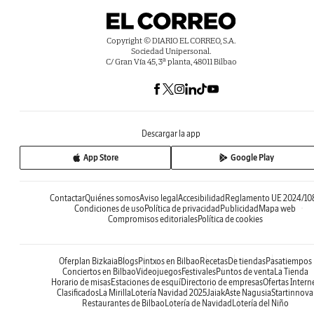
Copyright © DIARIO EL CORREO, S.A.
Sociedad Unipersonal.
C/ Gran Vía 45, 3ª planta, 48011 Bilbao
Descargar la app
App Store
Google Play
Contactar
Quiénes somos
Aviso legal
Accesibilidad
Reglamento UE 2024/10
Condiciones de uso
Política de privacidad
Publicidad
Mapa web
Compromisos editoriales
Política de cookies
Oferplan Bizkaia
Blogs
Pintxos en Bilbao
Recetas
De tiendas
Pasatiempos
Conciertos en Bilbao
Videojuegos
Festivales
Puntos de venta
La Tienda
Horario de misas
Estaciones de esquí
Directorio de empresas
Ofertas Intern
Clasificados
La Mirilla
Lotería Navidad 2025
Jaiak
Aste Nagusia
Startinnova
Restaurantes de Bilbao
Lotería de Navidad
Lotería del Niño