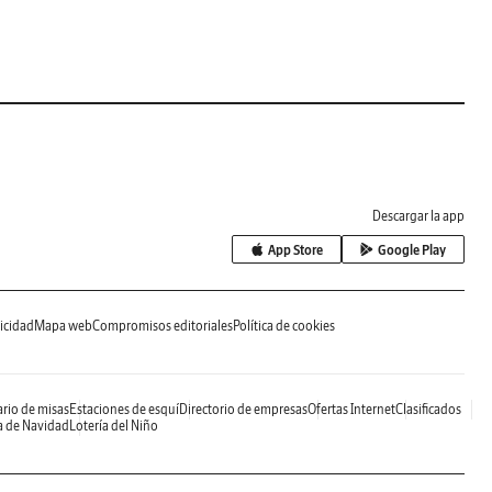
Descargar la app
App Store
Google Play
icidad
Mapa web
Compromisos editoriales
Política de cookies
rio de misas
Estaciones de esquí
Directorio de empresas
Ofertas Internet
Clasificados
a de Navidad
Lotería del Niño