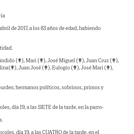
ria
 abril de 2017, a los 83 años de edad, habiendo
ntidad.
ndido (✟), Mari (✟), José Miguel (✟), Juan Cruz (✟),
lina(✟), Juan José (✟), Eulogio (✟), José Mari (✟),
ourdes; hermanos políticos, sobrinos, primos y
, día 19, a las SIETE de la tarde, en la parro-
a.
les, día 19, a las CUATRO de la tarde, en el