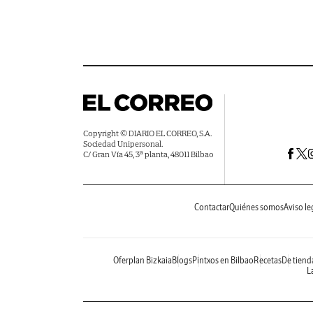
Copyright © DIARIO EL CORREO, S.A.
Sociedad Unipersonal.
C/ Gran Vía 45, 3ª planta, 48011 Bilbao
Contactar
Quiénes somos
Aviso le
Oferplan Bizkaia
Blogs
Pintxos en Bilbao
Recetas
De tiend
La