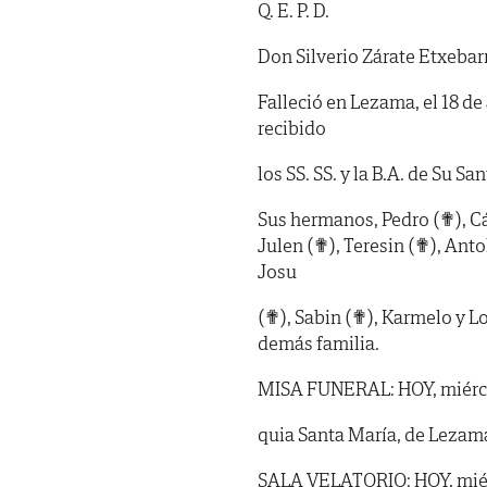
Q. E. P. D.
Don Silverio Zárate Etxebar
Falleció en Lezama, el 18 de
recibido
los SS. SS. y la B.A. de Su Sa
Sus hermanos, Pedro (✟), Cá
Julen (✟), Teresin (✟), Anto
Josu
(✟), Sabin (✟), Karmelo y L
demás familia.
MISA FUNERAL: HOY, miércoles
quia Santa María, de Lezam
SALA VELATORIO: HOY, miérco