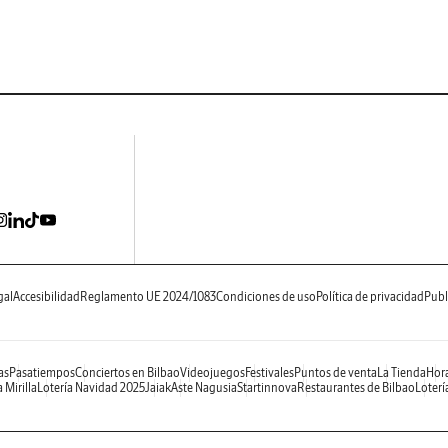
gal
Accesibilidad
Reglamento UE 2024/1083
Condiciones de uso
Política de privacidad
Publ
as
Pasatiempos
Conciertos en Bilbao
Videojuegos
Festivales
Puntos de venta
La Tienda
Hora
 Mirilla
Lotería Navidad 2025
Jaiak
Aste Nagusia
Startinnova
Restaurantes de Bilbao
Loterí