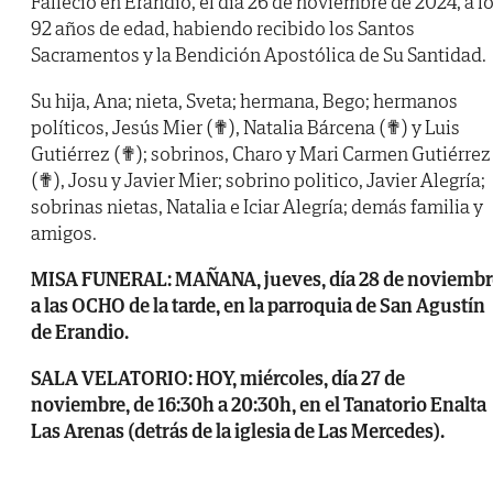
Falleció en Erandio, el día 26 de noviembre de 2024, a l
92 años de edad, habiendo recibido los Santos
Sacramentos y la Bendición Apostólica de Su Santidad.
Su hija, Ana; nieta, Sveta; hermana, Bego; hermanos
políticos, Jesús Mier (✟), Natalia Bárcena (✟) y Luis
Gutiérrez (✟); sobrinos, Charo y Mari Carmen Gutiérrez
(✟), Josu y Javier Mier; sobrino politico, Javier Alegría;
sobrinas nietas, Natalia e Iciar Alegría; demás familia y
amigos.
MISA FUNERAL: MAÑANA, jueves, día 28 de noviembr
a las OCHO de la tarde, en la parroquia de San Agustín
de Erandio.
SALA VELATORIO: HOY, miércoles, día 27 de
noviembre, de 16:30h a 20:30h, en el Tanatorio Enalta
Las Arenas (detrás de la iglesia de Las Mercedes).