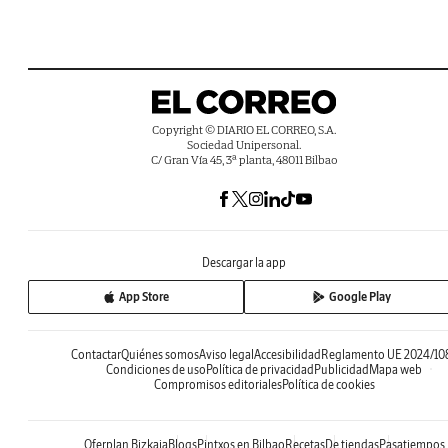
Copyright © DIARIO EL CORREO, S.A.
Sociedad Unipersonal.
C/ Gran Vía 45, 3ª planta, 48011 Bilbao
Descargar la app
App Store
Google Play
Contactar
Quiénes somos
Aviso legal
Accesibilidad
Reglamento UE 2024/10
Condiciones de uso
Política de privacidad
Publicidad
Mapa web
Compromisos editoriales
Política de cookies
Oferplan Bizkaia
Blogs
Pintxos en Bilbao
Recetas
De tiendas
Pasatiempos