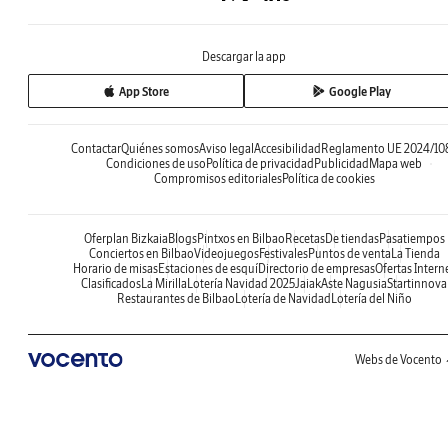
Descargar la app
App Store
Google Play
Contactar
Quiénes somos
Aviso legal
Accesibilidad
Reglamento UE 2024/10
Condiciones de uso
Política de privacidad
Publicidad
Mapa web
Compromisos editoriales
Política de cookies
Oferplan Bizkaia
Blogs
Pintxos en Bilbao
Recetas
De tiendas
Pasatiempos
Conciertos en Bilbao
Videojuegos
Festivales
Puntos de venta
La Tienda
Horario de misas
Estaciones de esquí
Directorio de empresas
Ofertas Intern
Clasificados
La Mirilla
Lotería Navidad 2025
Jaiak
Aste Nagusia
Startinnova
Restaurantes de Bilbao
Lotería de Navidad
Lotería del Niño
Webs de Vocento