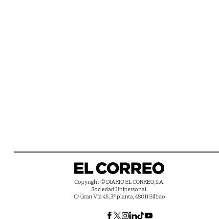
Copyright © DIARIO EL CORREO, S.A.
Sociedad Unipersonal.
C/ Gran Vía 45, 3ª planta, 48011 Bilbao