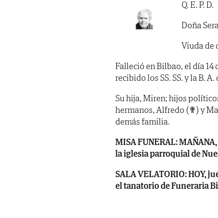
Q. E. P. D.
Doña Sera
Viuda de 
Falleció en Bilbao, el día 1
recibido los SS. SS. y la B. A. 
Su hija, Miren; hijos polític
hermanos, Alfredo (✟) y Mat
demás familia.
MISA FUNERAL: MAÑANA, vier
la iglesia parroquial de Nue
SALA VELATORIO: HOY, jueves
el tanatorio de Funeraria B