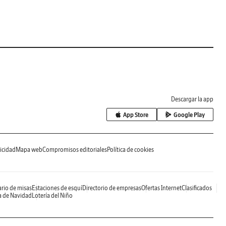
Descargar la app
App Store
Google Play
icidad
Mapa web
Compromisos editoriales
Política de cookies
rio de misas
Estaciones de esquí
Directorio de empresas
Ofertas Internet
Clasificados
a de Navidad
Lotería del Niño