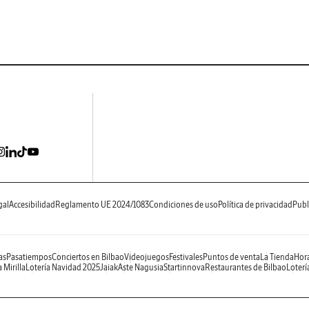
gal
Accesibilidad
Reglamento UE 2024/1083
Condiciones de uso
Política de privacidad
Publ
as
Pasatiempos
Conciertos en Bilbao
Videojuegos
Festivales
Puntos de venta
La Tienda
Hora
 Mirilla
Lotería Navidad 2025
Jaiak
Aste Nagusia
Startinnova
Restaurantes de Bilbao
Loterí