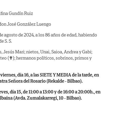
fina Gundín Ruiz
don José González Luengo
4 de agosto de 2024, a los 86 años de edad, habiendo
de S. S.
os, Jesús Mari; nietos, Unai, Saioa, Andrea y Gabi;
eo (✟); hermanos políticos, sobrinos, primos y
nes, día 16, a las SIETE Y MEDIA de la tarde, en
stra Señora del Rosario (Rekalde - Bilbao).
, día 15, de 11:00 a 13:00 y de 16:00 a 20:00h., en
ilbaína (Avda. Zumalakarregi, 10 - Bilbao).