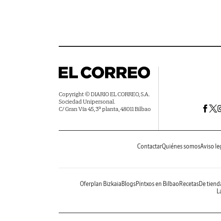
Copyright © DIARIO EL CORREO, S.A.
Sociedad Unipersonal.
C/ Gran Vía 45, 3ª planta, 48011 Bilbao
Contactar
Quiénes somos
Aviso le
Oferplan Bizkaia
Blogs
Pintxos en Bilbao
Recetas
De tiend
La