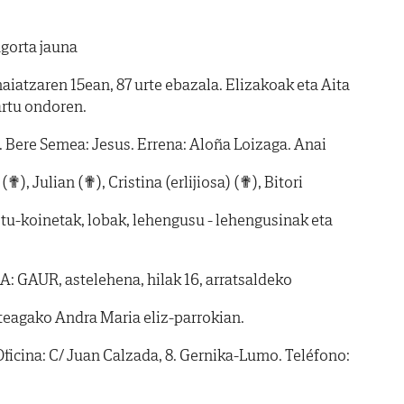
gorta jauna
iatzaren 15ean, 87 urte ebazala. Elizakoak eta Aita
rtu ondoren.
 Bere Semea: Jesus. Errena: Aloña Loizaga. Anai
✟), Julian (✟), Cristina (erlijiosa) (✟), Bitori
netu-koinetak, lobak, lehengusu - lehengusinak eta
 GAUR, astelehena, hilak 16, arratsaldeko
eagako Andra Maria eliz-parrokian.
Oficina: C/ Juan Calzada, 8. Gernika-Lumo. Teléfono: