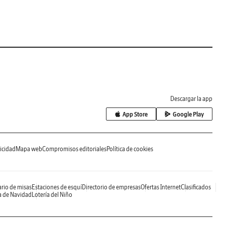
Descargar la app
App Store
Google Play
icidad
Mapa web
Compromisos editoriales
Política de cookies
rio de misas
Estaciones de esquí
Directorio de empresas
Ofertas Internet
Clasificados
a de Navidad
Lotería del Niño