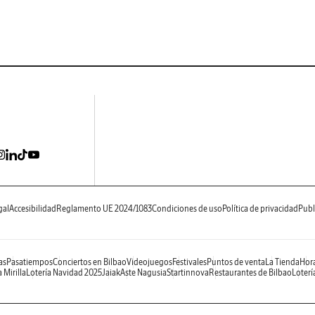
gal
Accesibilidad
Reglamento UE 2024/1083
Condiciones de uso
Política de privacidad
Publ
as
Pasatiempos
Conciertos en Bilbao
Videojuegos
Festivales
Puntos de venta
La Tienda
Hora
 Mirilla
Lotería Navidad 2025
Jaiak
Aste Nagusia
Startinnova
Restaurantes de Bilbao
Loterí