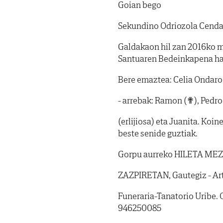
Goian bego
Sekundino Odriozola Cenda
Galdakaon hil zan 2016ko ma
Santuaren Bedeinkapena ha
Bere emaztea: Celia Ondaro.
- arrebak: Ramon (✟), Pedro (
(erlijiosa) eta Juanita. Koi
beste senide guztiak.
Gorpu aurreko HILETA MEZA:
ZAZPIRETAN, Gautegiz - Art
Funeraria-Tanatorio Uribe. 
946250085