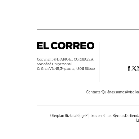
Copyright © DIARIO EL CORREO, S.A.
Sociedad Unipersonal.
C/ Gran Vía 45, 3ª planta, 48011 Bilbao
Contactar
Quiénes somos
Aviso le
Oferplan Bizkaia
Blogs
Pintxos en Bilbao
Recetas
De tiend
La