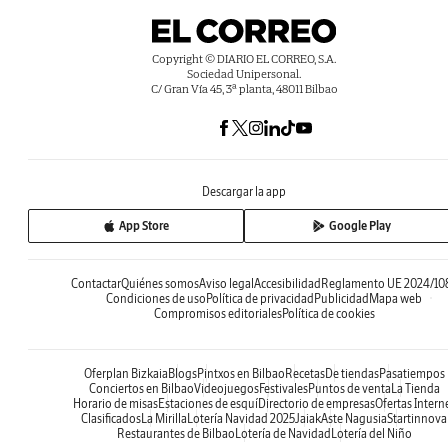
Copyright © DIARIO EL CORREO, S.A.
Sociedad Unipersonal.
C/ Gran Vía 45, 3ª planta, 48011 Bilbao
Descargar la app
App Store
Google Play
Contactar
Quiénes somos
Aviso legal
Accesibilidad
Reglamento UE 2024/10
Condiciones de uso
Política de privacidad
Publicidad
Mapa web
Compromisos editoriales
Política de cookies
Oferplan Bizkaia
Blogs
Pintxos en Bilbao
Recetas
De tiendas
Pasatiempos
Conciertos en Bilbao
Videojuegos
Festivales
Puntos de venta
La Tienda
Horario de misas
Estaciones de esquí
Directorio de empresas
Ofertas Intern
Clasificados
La Mirilla
Lotería Navidad 2025
Jaiak
Aste Nagusia
Startinnova
Restaurantes de Bilbao
Lotería de Navidad
Lotería del Niño