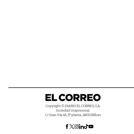
Copyright © DIARIO EL CORREO, S.A.
Sociedad Unipersonal.
C/ Gran Vía 45, 3ª planta, 48011 Bilbao