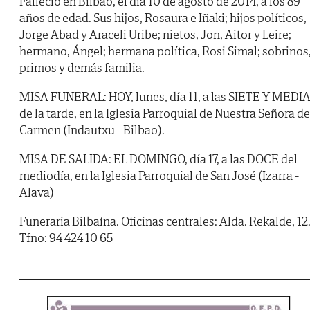
Falleció en Bilbao, el día 10 de agosto de 2014, a los 89
años de edad. Sus hijos, Rosaura e Iñaki; hijos políticos,
Jorge Abad y Araceli Uribe; nietos, Jon, Aitor y Leire;
hermano, Ángel; hermana política, Rosi Simal; sobrinos
primos y demás familia.
MISA FUNERAL: HOY, lunes, día 11, a las SIETE Y MEDI
de la tarde, en la Iglesia Parroquial de Nuestra Señora de
Carmen (Indautxu - Bilbao).
MISA DE SALIDA: EL DOMINGO, día 17, a las DOCE del
mediodía, en la Iglesia Parroquial de San José (Izarra -
Alava)
Funeraria Bilbaína. Oficinas centrales: Alda. Rekalde, 12
Tfno: 94 424 10 65