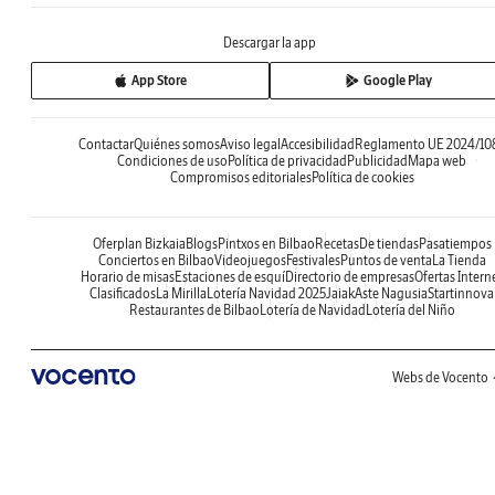
Descargar la app
App Store
Google Play
Contactar
Quiénes somos
Aviso legal
Accesibilidad
Reglamento UE 2024/10
Condiciones de uso
Política de privacidad
Publicidad
Mapa web
Compromisos editoriales
Política de cookies
Oferplan Bizkaia
Blogs
Pintxos en Bilbao
Recetas
De tiendas
Pasatiempos
Conciertos en Bilbao
Videojuegos
Festivales
Puntos de venta
La Tienda
Horario de misas
Estaciones de esquí
Directorio de empresas
Ofertas Intern
Clasificados
La Mirilla
Lotería Navidad 2025
Jaiak
Aste Nagusia
Startinnova
Restaurantes de Bilbao
Lotería de Navidad
Lotería del Niño
Webs de Vocento