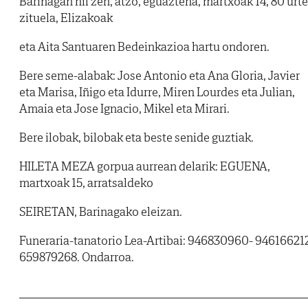
Barinagan hil zen, atzo, eguaztena, martxoak 14, 80 urte
zituela, Elizakoak
eta Aita Santuaren Bedeinkazioa hartu ondoren.
Bere seme-alabak: Jose Antonio eta Ana Gloria, Javier
eta Marisa, Iñigo eta Idurre, Miren Lourdes eta Julian,
Amaia eta Jose Ignacio, Mikel eta Mirari.
Bere ilobak, bilobak eta beste senide guztiak.
HILETA MEZA gorpua aurrean delarik: EGUENA,
martxoak 15, arratsaldeko
SEIRETAN, Barinagako eleizan.
Funeraria-tanatorio Lea-Artibai: 946830960- 94616621
659879268. Ondarroa.