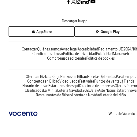
Descargar la app
App Store
Google Play
Contactar
Quiénes somos
Aviso legal
Accesibilidad
Reglamento UE 2024/10
Condiciones de uso
Política de privacidad
Publicidad
Mapa web
Compromisos editoriales
Política de cookies
Oferplan Bizkaia
Blogs
Pintxos en Bilbao
Recetas
De tiendas
Pasatiempos
Conciertos en Bilbao
Videojuegos
Festivales
Puntos de venta
La Tienda
Horario de misas
Estaciones de esquí
Directorio de empresas
Ofertas Intern
Clasificados
La Mirilla
Lotería Navidad 2025
Jaiak
Aste Nagusia
Startinnova
Restaurantes de Bilbao
Lotería de Navidad
Lotería del Niño
Webs de Vocento