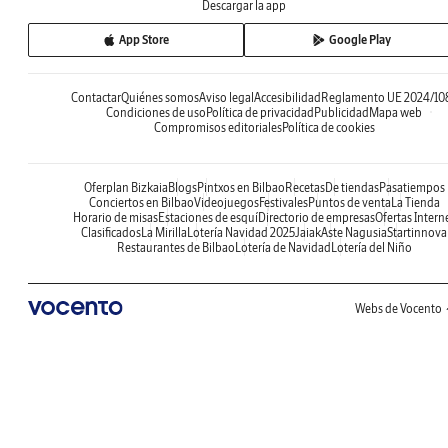
Descargar la app
App Store
Google Play
Contactar
Quiénes somos
Aviso legal
Accesibilidad
Reglamento UE 2024/10
Condiciones de uso
Política de privacidad
Publicidad
Mapa web
Compromisos editoriales
Política de cookies
Oferplan Bizkaia
Blogs
Pintxos en Bilbao
Recetas
De tiendas
Pasatiempos
Conciertos en Bilbao
Videojuegos
Festivales
Puntos de venta
La Tienda
Horario de misas
Estaciones de esquí
Directorio de empresas
Ofertas Intern
Clasificados
La Mirilla
Lotería Navidad 2025
Jaiak
Aste Nagusia
Startinnova
Restaurantes de Bilbao
Lotería de Navidad
Lotería del Niño
Webs de Vocento