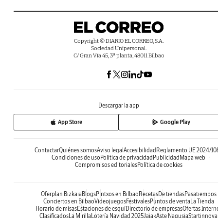
Copyright © DIARIO EL CORREO, S.A.
Sociedad Unipersonal.
C/ Gran Vía 45, 3ª planta, 48011 Bilbao
Descargar la app
App Store
Google Play
Contactar
Quiénes somos
Aviso legal
Accesibilidad
Reglamento UE 2024/10
Condiciones de uso
Política de privacidad
Publicidad
Mapa web
Compromisos editoriales
Política de cookies
Oferplan Bizkaia
Blogs
Pintxos en Bilbao
Recetas
De tiendas
Pasatiempos
Conciertos en Bilbao
Videojuegos
Festivales
Puntos de venta
La Tienda
Horario de misas
Estaciones de esquí
Directorio de empresas
Ofertas Intern
Clasificados
La Mirilla
Lotería Navidad 2025
Jaiak
Aste Nagusia
Startinnova