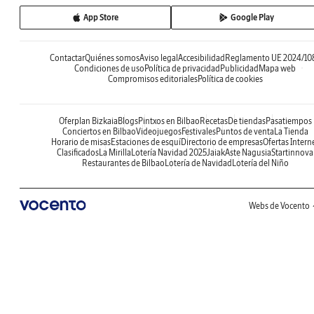
App Store
Google Play
Contactar
Quiénes somos
Aviso legal
Accesibilidad
Reglamento UE 2024/10
Condiciones de uso
Política de privacidad
Publicidad
Mapa web
Compromisos editoriales
Política de cookies
Oferplan Bizkaia
Blogs
Pintxos en Bilbao
Recetas
De tiendas
Pasatiempos
Conciertos en Bilbao
Videojuegos
Festivales
Puntos de venta
La Tienda
Horario de misas
Estaciones de esquí
Directorio de empresas
Ofertas Intern
Clasificados
La Mirilla
Lotería Navidad 2025
Jaiak
Aste Nagusia
Startinnova
Restaurantes de Bilbao
Lotería de Navidad
Lotería del Niño
Webs de Vocento