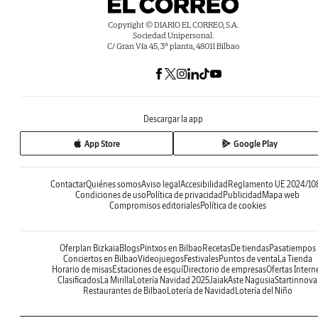
Copyright © DIARIO EL CORREO, S.A.
Sociedad Unipersonal.
C/ Gran Vía 45, 3ª planta, 48011 Bilbao
Descargar la app
App Store
Google Play
Contactar
Quiénes somos
Aviso legal
Accesibilidad
Reglamento UE 2024/10
Condiciones de uso
Política de privacidad
Publicidad
Mapa web
Compromisos editoriales
Política de cookies
Oferplan Bizkaia
Blogs
Pintxos en Bilbao
Recetas
De tiendas
Pasatiempos
Conciertos en Bilbao
Videojuegos
Festivales
Puntos de venta
La Tienda
Horario de misas
Estaciones de esquí
Directorio de empresas
Ofertas Intern
Clasificados
La Mirilla
Lotería Navidad 2025
Jaiak
Aste Nagusia
Startinnova
Restaurantes de Bilbao
Lotería de Navidad
Lotería del Niño