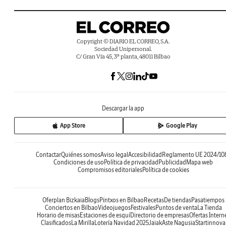
Copyright © DIARIO EL CORREO, S.A.
Sociedad Unipersonal.
C/ Gran Vía 45, 3ª planta, 48011 Bilbao
Descargar la app
App Store
Google Play
Contactar
Quiénes somos
Aviso legal
Accesibilidad
Reglamento UE 2024/10
Condiciones de uso
Política de privacidad
Publicidad
Mapa web
Compromisos editoriales
Política de cookies
Oferplan Bizkaia
Blogs
Pintxos en Bilbao
Recetas
De tiendas
Pasatiempos
Conciertos en Bilbao
Videojuegos
Festivales
Puntos de venta
La Tienda
Horario de misas
Estaciones de esquí
Directorio de empresas
Ofertas Intern
Clasificados
La Mirilla
Lotería Navidad 2025
Jaiak
Aste Nagusia
Startinnova