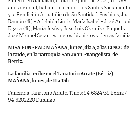
Falleció en Galdakao, el día 1 de junio de 2024, a los 93
años de edad, habiendo recibido los Santos Sacrament
y la Bendición Apostólica de Su Santidad. Sus hijos, Jos
Ramón (✟) y Adelaida Limia, María Isabel y José Anton
Egaña (✟), María Jesús y José Luis Okamika, Raquel y
José Manuel Serantes; nietos, biznietos y demás familia
MISA FUNERAL: MAÑANA, lunes, día 3, a las CINCO de
la tarde, en la parroquia San Juan Evangelista, de
Berriz.
La familia recibe en el Tanatorio Arrate (Bérriz)
MAÑANA, lunes, de 11 a 13h.
Funeraria-Tanatorio Arrate. Tfnos: 94-6824739 Berriz /
94-6202220 Durango