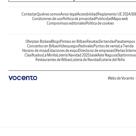
Contactar
Quiénes somos
Aviso legal
Accesibilidad
Reglamento UE 2024/10
Condiciones de uso
Política de privacidad
Publicidad
Mapa web
Compromisos editoriales
Política de cookies
Oferplan Bizkaia
Blogs
Pintxos en Bilbao
Recetas
De tiendas
Pasatiempos
Conciertos en Bilbao
Videojuegos
Festivales
Puntos de venta
La Tienda
Horario de misas
Estaciones de esquí
Directorio de empresas
Ofertas Intern
Clasificados
La Mirilla
Lotería Navidad 2025
Jaiak
Aste Nagusia
Startinnova
Restaurantes de Bilbao
Lotería de Navidad
Lotería del Niño
Webs de Vocento