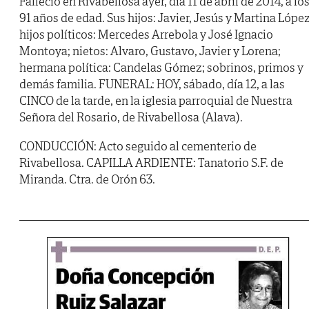
Falleció en Rivabellosa ayer, día 11 de abril de 2014, a lo
91 años de edad. Sus hijos: Javier, Jesús y Martina López
hijos políticos: Mercedes Arrebola y José Ignacio
Montoya; nietos: Alvaro, Gustavo, Javier y Lorena;
hermana política: Candelas Gómez; sobrinos, primos y
demás familia. FUNERAL: HOY, sábado, día 12, a las
CINCO de la tarde, en la iglesia parroquial de Nuestra
Señora del Rosario, de Rivabellosa (Alava).
CONDUCCIÓN: Acto seguido al cementerio de
Rivabellosa. CAPILLA ARDIENTE: Tanatorio S.F. de
Miranda. Ctra. de Orón 63.