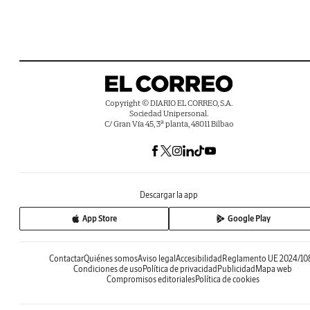
Copyright © DIARIO EL CORREO, S.A.
Sociedad Unipersonal.
C/ Gran Vía 45, 3ª planta, 48011 Bilbao
Descargar la app
App Store
Google Play
Contactar
Quiénes somos
Aviso legal
Accesibilidad
Reglamento UE 2024/10
Condiciones de uso
Política de privacidad
Publicidad
Mapa web
Compromisos editoriales
Política de cookies