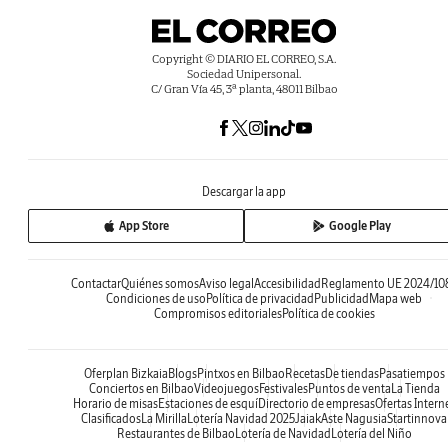
Copyright © DIARIO EL CORREO, S.A.
Sociedad Unipersonal.
C/ Gran Vía 45, 3ª planta, 48011 Bilbao
Descargar la app
App Store
Google Play
Contactar
Quiénes somos
Aviso legal
Accesibilidad
Reglamento UE 2024/10
Condiciones de uso
Política de privacidad
Publicidad
Mapa web
Compromisos editoriales
Política de cookies
Oferplan Bizkaia
Blogs
Pintxos en Bilbao
Recetas
De tiendas
Pasatiempos
Conciertos en Bilbao
Videojuegos
Festivales
Puntos de venta
La Tienda
Horario de misas
Estaciones de esquí
Directorio de empresas
Ofertas Intern
Clasificados
La Mirilla
Lotería Navidad 2025
Jaiak
Aste Nagusia
Startinnova
Restaurantes de Bilbao
Lotería de Navidad
Lotería del Niño