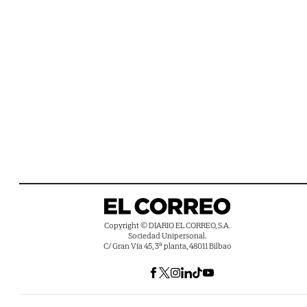
Copyright © DIARIO EL CORREO, S.A.
Sociedad Unipersonal.
C/ Gran Vía 45, 3ª planta, 48011 Bilbao