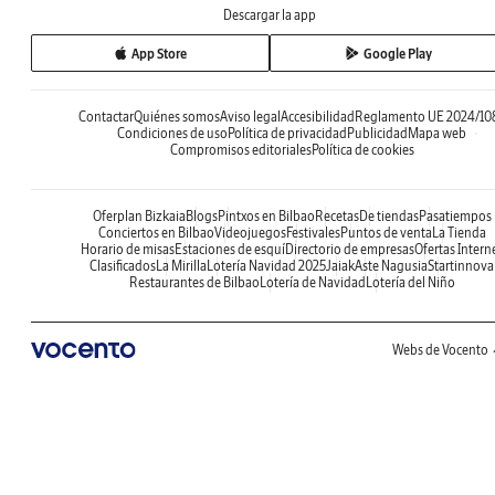
Descargar la app
App Store
Google Play
Contactar
Quiénes somos
Aviso legal
Accesibilidad
Reglamento UE 2024/10
Condiciones de uso
Política de privacidad
Publicidad
Mapa web
Compromisos editoriales
Política de cookies
Oferplan Bizkaia
Blogs
Pintxos en Bilbao
Recetas
De tiendas
Pasatiempos
Conciertos en Bilbao
Videojuegos
Festivales
Puntos de venta
La Tienda
Horario de misas
Estaciones de esquí
Directorio de empresas
Ofertas Intern
Clasificados
La Mirilla
Lotería Navidad 2025
Jaiak
Aste Nagusia
Startinnova
Restaurantes de Bilbao
Lotería de Navidad
Lotería del Niño
Webs de Vocento