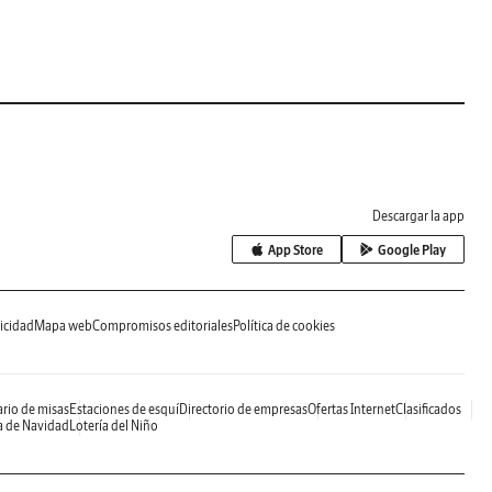
Descargar la app
App Store
Google Play
icidad
Mapa web
Compromisos editoriales
Política de cookies
rio de misas
Estaciones de esquí
Directorio de empresas
Ofertas Internet
Clasificados
a de Navidad
Lotería del Niño