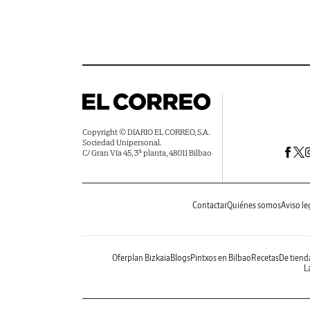
Copyright © DIARIO EL CORREO, S.A.
Sociedad Unipersonal.
C/ Gran Vía 45, 3ª planta, 48011 Bilbao
Contactar
Quiénes somos
Aviso le
Oferplan Bizkaia
Blogs
Pintxos en Bilbao
Recetas
De tiend
La