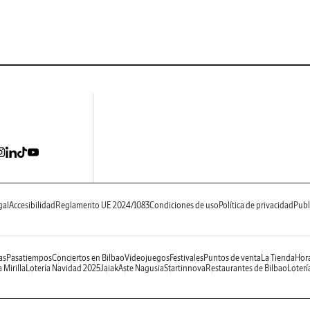
gal
Accesibilidad
Reglamento UE 2024/1083
Condiciones de uso
Política de privacidad
Publ
as
Pasatiempos
Conciertos en Bilbao
Videojuegos
Festivales
Puntos de venta
La Tienda
Hora
 Mirilla
Lotería Navidad 2025
Jaiak
Aste Nagusia
Startinnova
Restaurantes de Bilbao
Loterí