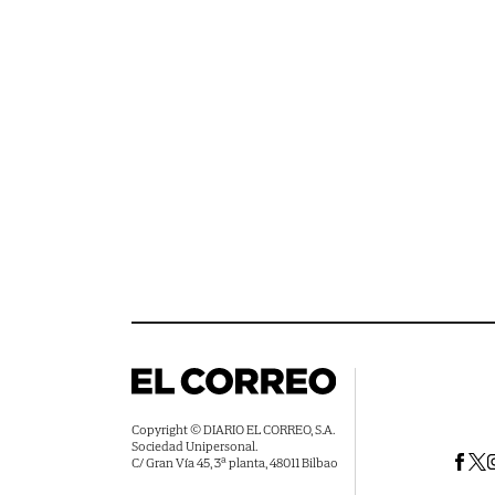
Copyright © DIARIO EL CORREO, S.A.
Sociedad Unipersonal.
C/ Gran Vía 45, 3ª planta, 48011 Bilbao