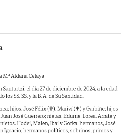
a
a Mª Aldana Celaya
n Santurtzi, el día 27 de diciembre de 2024, a la edad
 los SS. SS. y la B. A. de Su Santidad.
ea; hijos, José Félix (✟), Mariví (✟) y Garbiñe; hijos
Juan José Guerrero; nietas, Edurne, Lorea, Arrate y
znietos. Hodei, Malen, Ibai y Gorka; hermanos, José
an Ignacio; hermanos políticos, sobrinos, primos y