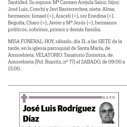
Santidad. Su esposa: Mª Carmen Arejula Sainz; hijos:
José Luis, Conchi y Javi Basterrechea; nieta: Alma;
hermanos: Ismael (<), Araceli (<), sor Enedina (<),
Begoña, Charo (<), Javier y Mª Jesús (<); hermanos
políticos, sobrinos, primos y demás familia.
MISA FUNERAL: HOY, sábado, día 31, a las SIETE de la
tarde, en la iglesia parroquial de Santa María, de
Amorebieta. VELATORIO: Tanatorio Zornotza, de
Amorebieta (Pol. Biarritz, nº 77) el SABADO, de 09:00 a
13:00.