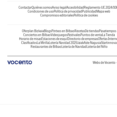
Contactar
Quiénes somos
Aviso legal
Accesibilidad
Reglamento UE 2024/10
Condiciones de uso
Política de privacidad
Publicidad
Mapa web
Compromisos editoriales
Política de cookies
Oferplan Bizkaia
Blogs
Pintxos en Bilbao
Recetas
De tiendas
Pasatiempos
Conciertos en Bilbao
Videojuegos
Festivales
Puntos de venta
La Tienda
Horario de misas
Estaciones de esquí
Directorio de empresas
Ofertas Intern
Clasificados
La Mirilla
Lotería Navidad 2025
Jaiak
Aste Nagusia
Startinnova
Restaurantes de Bilbao
Lotería de Navidad
Lotería del Niño
Webs de Vocento