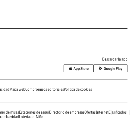
Descargar la app
App Store
Google Play
icidad
Mapa web
Compromisos editoriales
Política de cookies
rio de misas
Estaciones de esquí
Directorio de empresas
Ofertas Internet
Clasificados
a de Navidad
Lotería del Niño