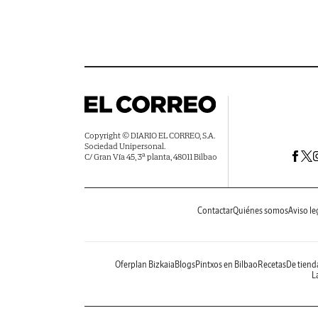
Copyright © DIARIO EL CORREO, S.A.
Sociedad Unipersonal.
C/ Gran Vía 45, 3ª planta, 48011 Bilbao
Contactar
Quiénes somos
Aviso le
Oferplan Bizkaia
Blogs
Pintxos en Bilbao
Recetas
De tiend
La