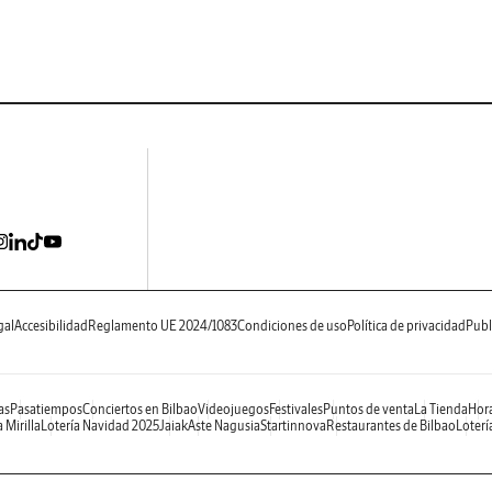
gal
Accesibilidad
Reglamento UE 2024/1083
Condiciones de uso
Política de privacidad
Publ
as
Pasatiempos
Conciertos en Bilbao
Videojuegos
Festivales
Puntos de venta
La Tienda
Hora
 Mirilla
Lotería Navidad 2025
Jaiak
Aste Nagusia
Startinnova
Restaurantes de Bilbao
Loterí