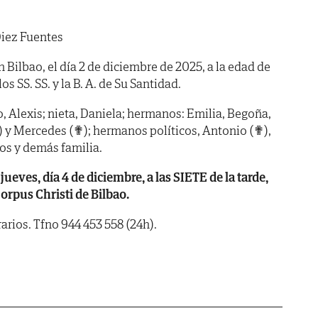
iez Fuentes
n Bilbao, el día 2 de diciembre de 2025, a la edad de
s SS. SS. y la B. A. de Su Santidad.
co, Alexis; nieta, Daniela; hermanos: Emilia, Begoña,
) y Mercedes (✟); hermanos políticos, Antonio (✟),
mos y demás familia.
es, día 4 de diciembre, a las SIETE de la tarde,
Corpus Christi de Bilbao.
arios. Tfno 944 453 558 (24h).