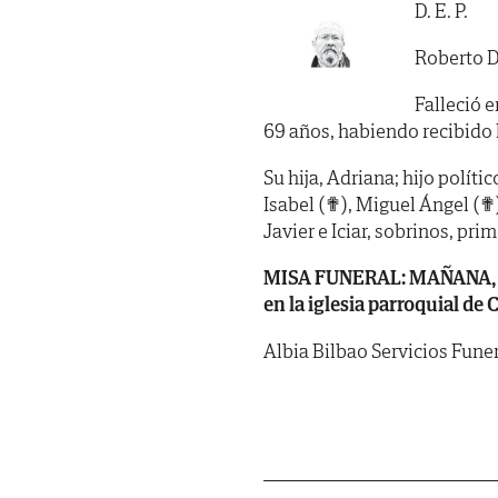
D. E. P.
Roberto D
Falleció e
69 años, habiendo recibido lo
Su hija, Adriana; hijo políti
Isabel (✟), Miguel Ángel (✟
Javier e Iciar, sobrinos, pri
MISA FUNERAL: MAÑANA, juev
en la iglesia parroquial de 
Albia Bilbao Servicios Funer