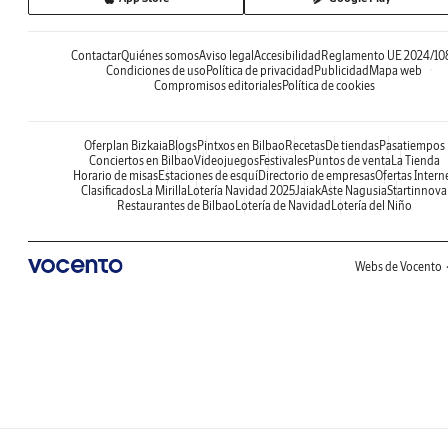
Contactar
Quiénes somos
Aviso legal
Accesibilidad
Reglamento UE 2024/10
Condiciones de uso
Política de privacidad
Publicidad
Mapa web
Compromisos editoriales
Política de cookies
Oferplan Bizkaia
Blogs
Pintxos en Bilbao
Recetas
De tiendas
Pasatiempos
Conciertos en Bilbao
Videojuegos
Festivales
Puntos de venta
La Tienda
Horario de misas
Estaciones de esquí
Directorio de empresas
Ofertas Intern
Clasificados
La Mirilla
Lotería Navidad 2025
Jaiak
Aste Nagusia
Startinnova
Restaurantes de Bilbao
Lotería de Navidad
Lotería del Niño
Webs de Vocento