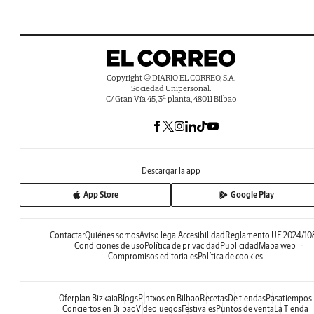
Copyright © DIARIO EL CORREO, S.A.
Sociedad Unipersonal.
C/ Gran Vía 45, 3ª planta, 48011 Bilbao
Descargar la app
App Store
Google Play
Contactar
Quiénes somos
Aviso legal
Accesibilidad
Reglamento UE 2024/10
Condiciones de uso
Política de privacidad
Publicidad
Mapa web
Compromisos editoriales
Política de cookies
Oferplan Bizkaia
Blogs
Pintxos en Bilbao
Recetas
De tiendas
Pasatiempos
Conciertos en Bilbao
Videojuegos
Festivales
Puntos de venta
La Tienda