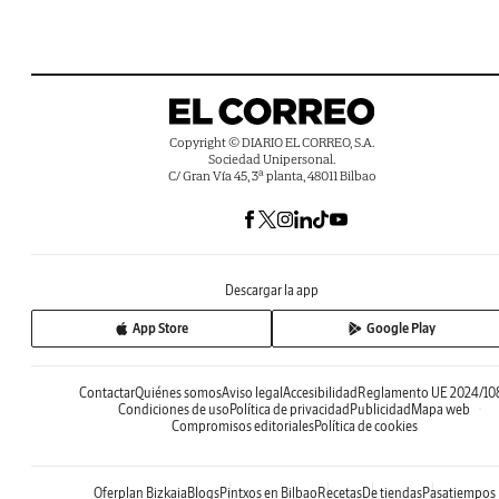
Copyright © DIARIO EL CORREO, S.A.
Sociedad Unipersonal.
C/ Gran Vía 45, 3ª planta, 48011 Bilbao
Descargar la app
App Store
Google Play
Contactar
Quiénes somos
Aviso legal
Accesibilidad
Reglamento UE 2024/10
Condiciones de uso
Política de privacidad
Publicidad
Mapa web
Compromisos editoriales
Política de cookies
Oferplan Bizkaia
Blogs
Pintxos en Bilbao
Recetas
De tiendas
Pasatiempos