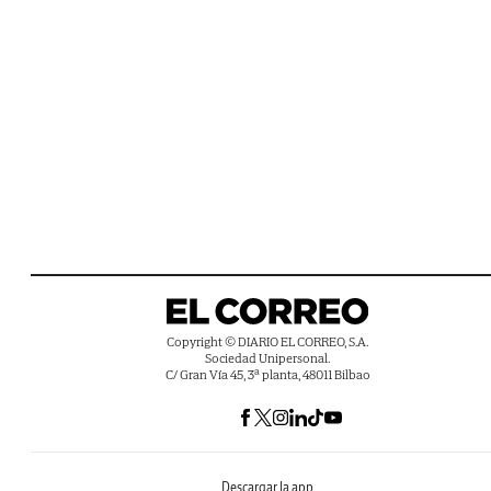
Copyright © DIARIO EL CORREO, S.A.
Sociedad Unipersonal.
C/ Gran Vía 45, 3ª planta, 48011 Bilbao
Descargar la app