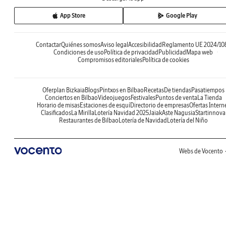
App Store
Google Play
Contactar
Quiénes somos
Aviso legal
Accesibilidad
Reglamento UE 2024/10
Condiciones de uso
Política de privacidad
Publicidad
Mapa web
Compromisos editoriales
Política de cookies
Oferplan Bizkaia
Blogs
Pintxos en Bilbao
Recetas
De tiendas
Pasatiempos
Conciertos en Bilbao
Videojuegos
Festivales
Puntos de venta
La Tienda
Horario de misas
Estaciones de esquí
Directorio de empresas
Ofertas Intern
Clasificados
La Mirilla
Lotería Navidad 2025
Jaiak
Aste Nagusia
Startinnova
Restaurantes de Bilbao
Lotería de Navidad
Lotería del Niño
Webs de Vocento