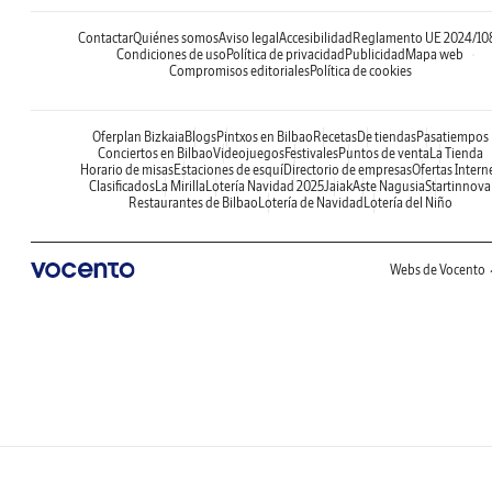
Contactar
Quiénes somos
Aviso legal
Accesibilidad
Reglamento UE 2024/10
Condiciones de uso
Política de privacidad
Publicidad
Mapa web
Compromisos editoriales
Política de cookies
Oferplan Bizkaia
Blogs
Pintxos en Bilbao
Recetas
De tiendas
Pasatiempos
Conciertos en Bilbao
Videojuegos
Festivales
Puntos de venta
La Tienda
Horario de misas
Estaciones de esquí
Directorio de empresas
Ofertas Intern
Clasificados
La Mirilla
Lotería Navidad 2025
Jaiak
Aste Nagusia
Startinnova
Restaurantes de Bilbao
Lotería de Navidad
Lotería del Niño
Webs de Vocento