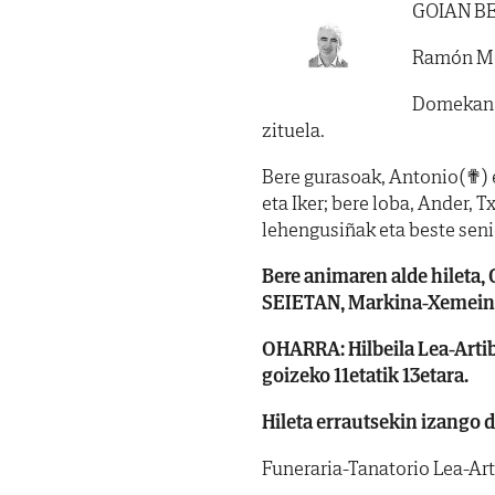
GOIAN B
Ramón Me
Domekan h
zituela.
Bere gurasoak, Antonio(✟) et
eta Iker; bere loba, Ander,
lehengusiñak eta beste seni
Bere animaren alde hileta, 
SEIETAN, Markina-Xemeing
OHARRA: Hilbeila Lea-Artib
goizeko 11etatik 13etara.
Hileta errautsekin izango d
Funeraria-Tanatorio Lea-Ar