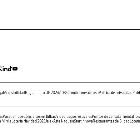
gal
Accesibilidad
Reglamento UE 2024/1083
Condiciones de uso
Política de privacidad
Publ
as
Pasatiempos
Conciertos en Bilbao
Videojuegos
Festivales
Puntos de venta
La Tienda
Hora
 Mirilla
Lotería Navidad 2025
Jaiak
Aste Nagusia
Startinnova
Restaurantes de Bilbao
Loterí