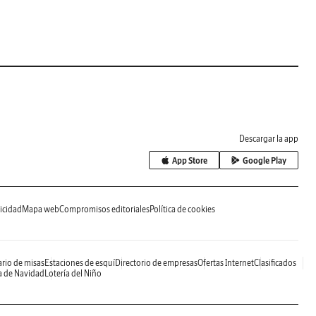
Descargar la app
App Store
Google Play
icidad
Mapa web
Compromisos editoriales
Política de cookies
rio de misas
Estaciones de esquí
Directorio de empresas
Ofertas Internet
Clasificados
a de Navidad
Lotería del Niño