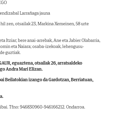
EGO
ndizabal Larrañaga jauna
il zen, otsailak 23, Markina Xemeinen, 58 urte
a Itziar; bere anai-arrebak, Ane eta Jabier Olabarria,
 Txomin eta Naiara; osaba-izekoak, lehengusu-
de guztiak.
GAUR, eguaztena, otsailak 26, arratsaldeko
o Andra Mari Elizan.
ai Beilatokian izango da Gardotzan, Berriatuan,
a.
tibai. Tfno: 946830960-946166212. Ondarroa.