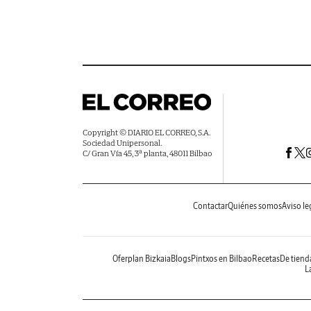
Copyright © DIARIO EL CORREO, S.A.
Sociedad Unipersonal.
C/ Gran Vía 45, 3ª planta, 48011 Bilbao
Contactar
Quiénes somos
Aviso le
Oferplan Bizkaia
Blogs
Pintxos en Bilbao
Recetas
De tiend
La