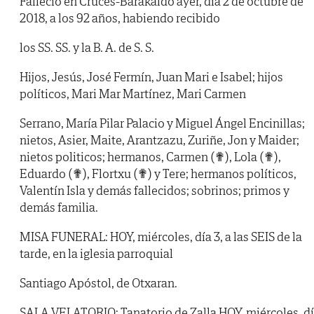
Falleció en Cruces-Barakaldo ayer, día 2 de octubre de
2018, a los 92 años, habiendo recibido
los SS. SS. y la B. A. de S. S.
Hijos, Jesús, José Fermín, Juan Mari e Isabel; hijos
políticos, Mari Mar Martínez, Mari Carmen
Serrano, María Pilar Palacio y Miguel Ángel Encinillas;
nietos, Asier, Maite, Arantzazu, Zuriñe, Jon y Maider;
nietos politicos; hermanos, Carmen (✟), Lola (✟),
Eduardo (✟), Flortxu (✟) y Tere; hermanos políticos,
Valentín Isla y demás fallecidos; sobrinos; primos y
demás familia.
MISA FUNERAL: HOY, miércoles, día 3, a las SEIS de la
tarde, en la iglesia parroquial
Santiago Apóstol, de Otxaran.
SALA VELATORIO: Tanatorio de Zalla HOY, miércoles, d