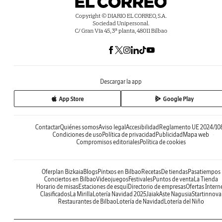
Copyright © DIARIO EL CORREO, S.A.
Sociedad Unipersonal.
C/ Gran Vía 45, 3ª planta, 48011 Bilbao
Descargar la app
App Store
Google Play
Contactar
Quiénes somos
Aviso legal
Accesibilidad
Reglamento UE 2024/10
Condiciones de uso
Política de privacidad
Publicidad
Mapa web
Compromisos editoriales
Política de cookies
Oferplan Bizkaia
Blogs
Pintxos en Bilbao
Recetas
De tiendas
Pasatiempos
Conciertos en Bilbao
Videojuegos
Festivales
Puntos de venta
La Tienda
Horario de misas
Estaciones de esquí
Directorio de empresas
Ofertas Intern
Clasificados
La Mirilla
Lotería Navidad 2025
Jaiak
Aste Nagusia
Startinnova
Restaurantes de Bilbao
Lotería de Navidad
Lotería del Niño