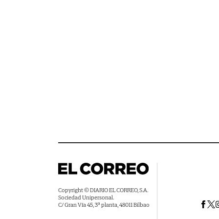
Copyright © DIARIO EL CORREO, S.A.
Sociedad Unipersonal.
C/ Gran Vía 45, 3ª planta, 48011 Bilbao