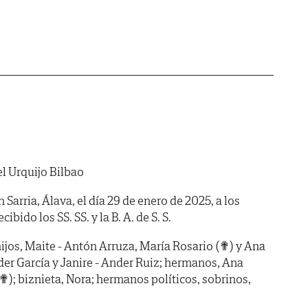
l Urquijo Bilbao
n Sarria, Álava, el día 29 de enero de 2025, a los
bido los SS. SS. y la B. A. de S. S.
ijos, Maite - Antón Arruza, María Rosario (✟) y Ana
Ander García y Janire - Ander Ruiz; hermanos, Ana
✟); biznieta, Nora; hermanos políticos, sobrinos,