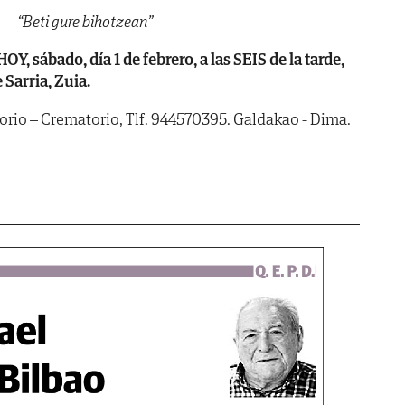
“Beti gure bihotzean”
 sábado, día 1 de febrero, a las SEIS de la tarde,
 Sarria, Zuia.
torio – Crematorio, Tlf. 944570395. Galdakao - Dima.