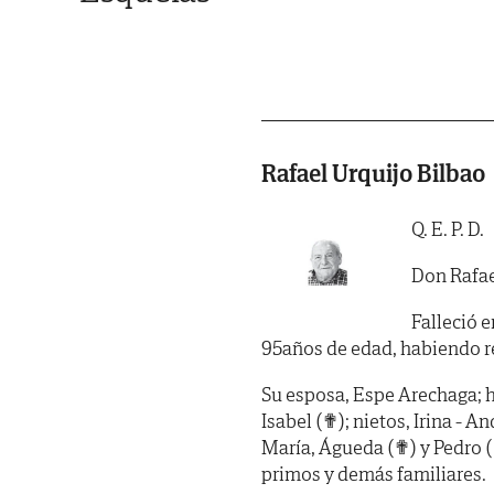
Rafael Urquijo Bilbao
Q. E. P. D.
Don Rafae
Falleció e
95años de edad, habiendo reci
Su esposa, Espe Arechaga; h
Isabel (✟); nietos, Irina - 
María, Águeda (✟) y Pedro (
primos y demás familiares.