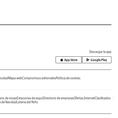
Descargar la app
App Store
Google Play
icidad
Mapa web
Compromisos editoriales
Política de cookies
rio de misas
Estaciones de esquí
Directorio de empresas
Ofertas Internet
Clasificados
a de Navidad
Lotería del Niño