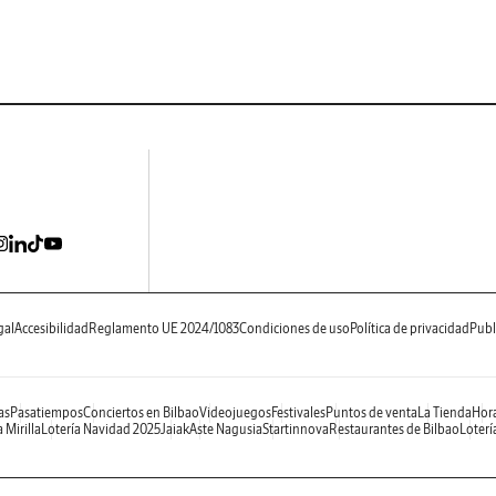
gal
Accesibilidad
Reglamento UE 2024/1083
Condiciones de uso
Política de privacidad
Publ
as
Pasatiempos
Conciertos en Bilbao
Videojuegos
Festivales
Puntos de venta
La Tienda
Hora
 Mirilla
Lotería Navidad 2025
Jaiak
Aste Nagusia
Startinnova
Restaurantes de Bilbao
Loterí