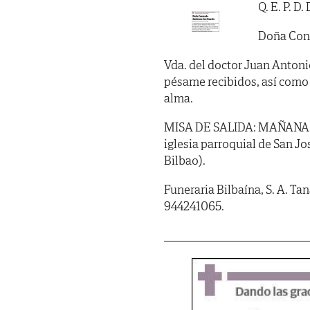
Q. E. P. D
Doña Con
Vda. del doctor Juan Antoni
pésame recibidos, así como l
alma.
MISA DE SALIDA: MAÑANA, do
iglesia parroquial de San J
Bilbao).
Funeraria Bilbaína, S. A. Ta
944241065.