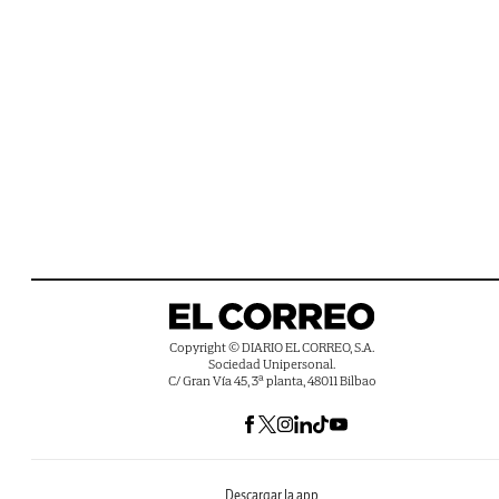
Copyright © DIARIO EL CORREO, S.A.
Sociedad Unipersonal.
C/ Gran Vía 45, 3ª planta, 48011 Bilbao
Descargar la app