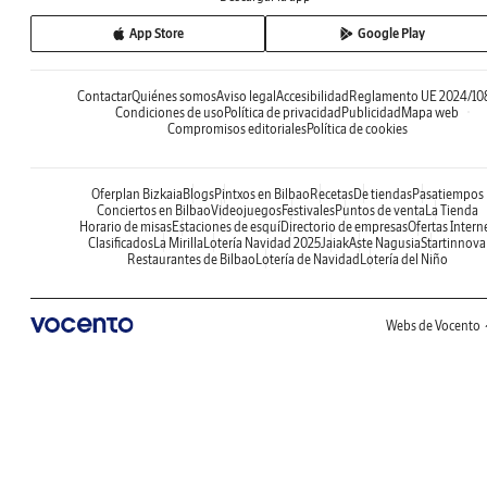
App Store
Google Play
Contactar
Quiénes somos
Aviso legal
Accesibilidad
Reglamento UE 2024/10
Condiciones de uso
Política de privacidad
Publicidad
Mapa web
Compromisos editoriales
Política de cookies
Oferplan Bizkaia
Blogs
Pintxos en Bilbao
Recetas
De tiendas
Pasatiempos
Conciertos en Bilbao
Videojuegos
Festivales
Puntos de venta
La Tienda
Horario de misas
Estaciones de esquí
Directorio de empresas
Ofertas Intern
Clasificados
La Mirilla
Lotería Navidad 2025
Jaiak
Aste Nagusia
Startinnova
Restaurantes de Bilbao
Lotería de Navidad
Lotería del Niño
Webs de Vocento