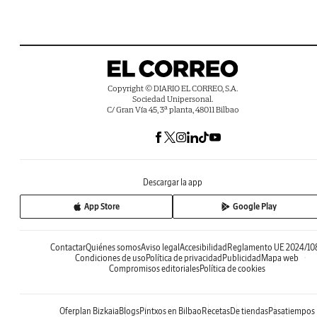
Copyright © DIARIO EL CORREO, S.A.
Sociedad Unipersonal.
C/ Gran Vía 45, 3ª planta, 48011 Bilbao
Descargar la app
App Store
Google Play
Contactar
Quiénes somos
Aviso legal
Accesibilidad
Reglamento UE 2024/10
Condiciones de uso
Política de privacidad
Publicidad
Mapa web
Compromisos editoriales
Política de cookies
Oferplan Bizkaia
Blogs
Pintxos en Bilbao
Recetas
De tiendas
Pasatiempos