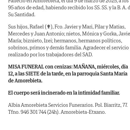
Falleció en Amorebieta, el día 9 de marzo de 2025, a los
95 años de edad, habiendo recibido los SS. SS. y la B. A. 
Su Santidad.
Sus hijos, Rafael (✟), Fco. Javier y Mari, Pilar y Matias,
Mercedes y Juan Antonio; nietos, Mónica y Gorka, Javie
María; biznieto, Izei; hermanos, hermanos políticos,
sobrinos, primos y demás familia. Agradecer el servicio
realizado por los trabajadores del SAD.
MISA FUNERAL con cenizas: MAÑANA, miércoles, día
12, a las SIETE de la tarde, en la parroquia Santa María
de Amorebieta.
El cuerpo será incinerado en la intimidad familiar.
Albia Amorebieta Servicios Funerarios. Pol. Biarritz, 77.
Tfno. 946 301 744 (24h). Amorebieta-Etxano.