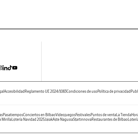
gal
Accesibilidad
Reglamento UE 2024/1083
Condiciones de uso
Política de privacidad
Publ
as
Pasatiempos
Conciertos en Bilbao
Videojuegos
Festivales
Puntos de venta
La Tienda
Hora
 Mirilla
Lotería Navidad 2025
Jaiak
Aste Nagusia
Startinnova
Restaurantes de Bilbao
Loterí