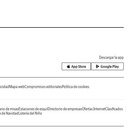
Descargar la app
App Store
Google Play
icidad
Mapa web
Compromisos editoriales
Política de cookies
rio de misas
Estaciones de esquí
Directorio de empresas
Ofertas Internet
Clasificados
a de Navidad
Lotería del Niño