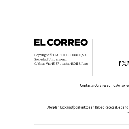
Copyright © DIARIO EL CORREO, S.A.
Sociedad Unipersonal.
C/ Gran Vía 45, 3ª planta, 48011 Bilbao
Contactar
Quiénes somos
Aviso le
Oferplan Bizkaia
Blogs
Pintxos en Bilbao
Recetas
De tiend
La