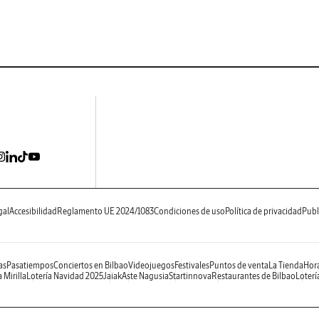
gal
Accesibilidad
Reglamento UE 2024/1083
Condiciones de uso
Política de privacidad
Publ
as
Pasatiempos
Conciertos en Bilbao
Videojuegos
Festivales
Puntos de venta
La Tienda
Hora
 Mirilla
Lotería Navidad 2025
Jaiak
Aste Nagusia
Startinnova
Restaurantes de Bilbao
Loterí