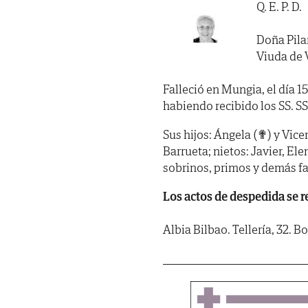
Q. E. P. D.
Doña Pila
Viuda de 
Falleció en Mungia, el día 1
habiendo recibido los SS. SS.
Sus hijos: Ángela (✟) y Vic
Barrueta; nietos: Javier, E
sobrinos, primos y demás fa
Los actos de despedida se re
Albia Bilbao. Tellería, 32. 