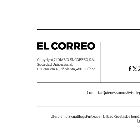
Copyright © DIARIO EL CORREO, S.A.
Sociedad Unipersonal.
C/ Gran Vía 45, 3ª planta, 48011 Bilbao
Contactar
Quiénes somos
Aviso le
Oferplan Bizkaia
Blogs
Pintxos en Bilbao
Recetas
De tiend
La