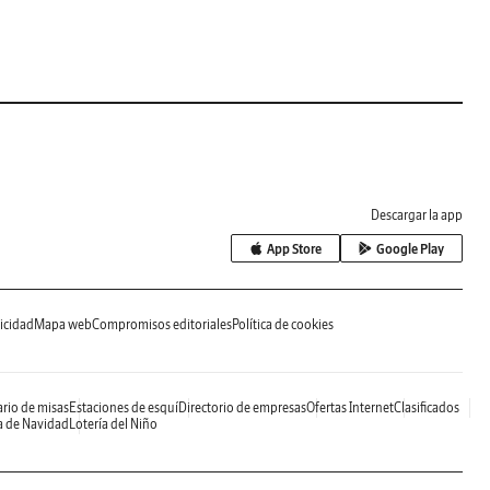
Descargar la app
App Store
Google Play
icidad
Mapa web
Compromisos editoriales
Política de cookies
rio de misas
Estaciones de esquí
Directorio de empresas
Ofertas Internet
Clasificados
a de Navidad
Lotería del Niño