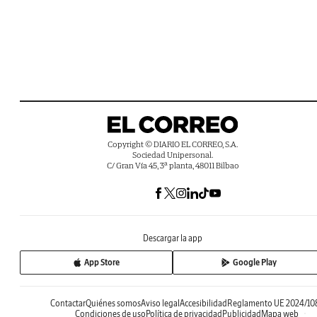
Copyright © DIARIO EL CORREO, S.A.
Sociedad Unipersonal.
C/ Gran Vía 45, 3ª planta, 48011 Bilbao
Descargar la app
App Store
Google Play
Contactar
Quiénes somos
Aviso legal
Accesibilidad
Reglamento UE 2024/10
Condiciones de uso
Política de privacidad
Publicidad
Mapa web