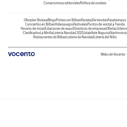
Compromisos editoriales
Política de cookies
Oferplan Bizkaia
Blogs
Pintxos en Bilbao
Recetas
De tiendas
Pasatiempos
Conciertos en Bilbao
Videojuegos
Festivales
Puntos de venta
La Tienda
Horario de misas
Estaciones de esquí
Directorio de empresas
Ofertas Intern
Clasificados
La Mirilla
Lotería Navidad 2025
Jaiak
Aste Nagusia
Startinnova
Restaurantes de Bilbao
Lotería de Navidad
Lotería del Niño
Webs de Vocento