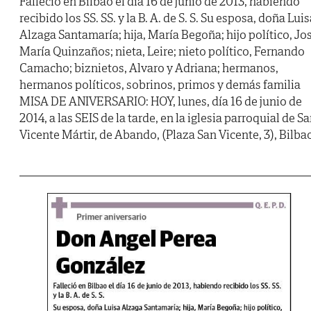
Falleció en Bilbao el día 16 de junio de 2013, habiendo
recibido los SS. SS. y la B. A. de S. S. Su esposa, doña Lui
Alzaga Santamaría; hija, María Begoña; hijo político, Jo
María Quinzaños; nieta, Leire; nieto político, Fernando
Camacho; biznietos, Alvaro y Adriana; hermanos,
hermanos políticos, sobrinos, primos y demás familia
MISA DE ANIVERSARIO: HOY, lunes, día 16 de junio de
2014, a las SEIS de la tarde, en la iglesia parroquial de S
Vicente Mártir, de Abando, (Plaza San Vicente, 3), Bilba