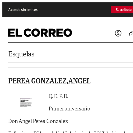
Saltar al contenido
Accede sin límites
Suscríbete
Esquelas
PEREA GONZALEZ,ANGEL
Q. E. P. D.
Primer aniversario
Don Angel Perea González